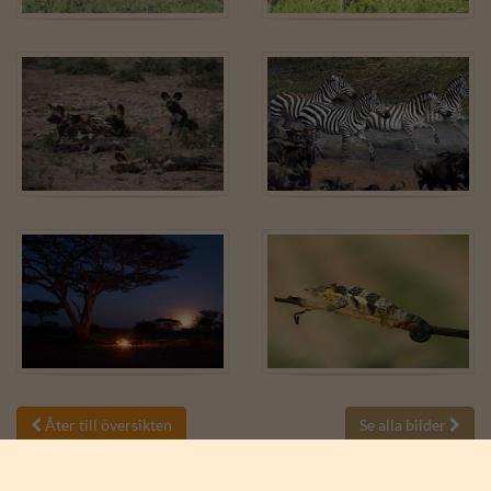
Åter till översikten
Se alla bilder

