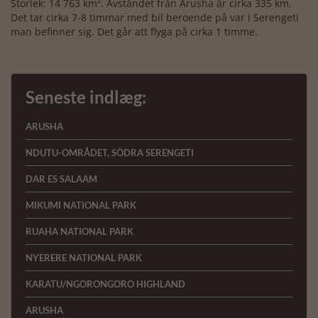
Storlek: 14 763 km². Avståndet från Arusha är cirka 335 km.
Det tar cirka 7-8 timmar med bil beroende på var i Serengeti
man befinner sig. Det går att flyga på cirka 1 timme.
Seneste indlæg:
ARUSHA
NDUTU-OMRÅDET, SÖDRA SERENGETI
DAR ES SALAAM
MIKUMI NATIONAL PARK
RUAHA NATIONAL PARK
NYERERE NATIONAL PARK
KARATU/NGORONGORO HIGHLAND
ARUSHA