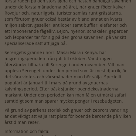
första raden på den storslagna och nästan oändliga savannen
under de första månaderna på året, när gnuer föder kalvar.
Rovdjur och, naturligtvis, turister samlas runt gräsätarna,
som förutom gnuer också består av bland annat en kvarts
miljon zebror, gaseller, antiloper samt bufflar, elefanter och
ett imponerande fågelliv. Lejon, hyenor, schakaler, geparder
och leoparder tar för sig på den gröna savannen, på var sitt
specialiserade sätt att jaga på.
Serengetis granne i norr, Masai Mara i Kenya, har
migreringsperioden från juli till oktober. Vandringen
återvänder tillbaka till Serengeti under november. Vill man
uppleva Serengeti under den period som är mest djurrik, är
det våra vinter- och vårsmånader man bör välja. Speciellt
populärt är januari till mars på grund av gnuernas
kalvningsperiod. Efter påsk sjunker boendekostnaderna
markant. Under den perioden kan man få en utmärkt safari
samtidigt som man sparar mycket pengar i resebudgeten.
På grund av parkens storlek och gnuer och zebrors vandring
är det viktigt att välja rätt plats för boende beroende på vilken
årstid man reser.
Information och fakta: