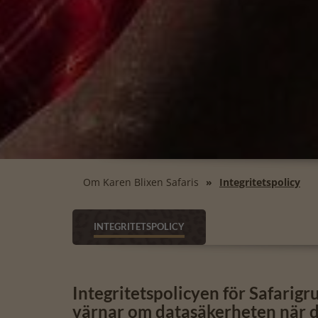
Om Karen Blixen Safaris
Integritetspolicy
INTEGRITETSPOLICY
Integritetspolicyen för Safarigr
värnar om datasäkerheten när de