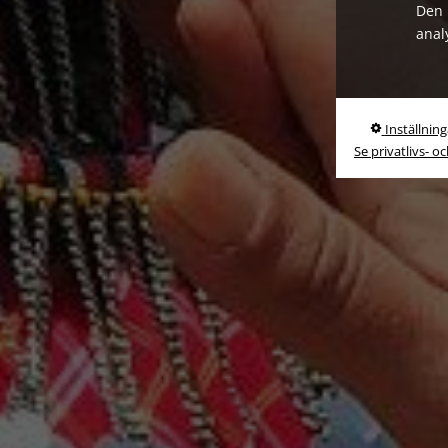
Den 
anal
Inställning
Se privatlivs- o