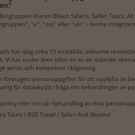
nen?
afarigruppen (Karen Blixen Safaris, Safari Tours, Af
pen", "vi", "oss" eller "vår" i denna integritetspo
ch har idag cirka 15 anställda, inklusive reseledar
. Vi har under åren blivit en av de ledande obero
 ge seriös och kompetent rådgivning.
 företagets personuppgifter för att uppfylla de 
svarig för dataskydd i fråga om behandlingen av pe
policy eller om vår behandling av dina personuppg
rica Tours / B2B Travel / Safari And Beyond