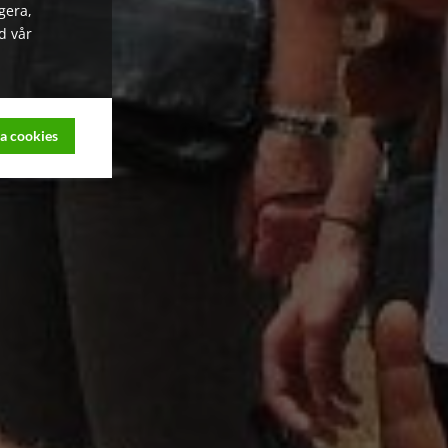
gera,
d vår
a cookies