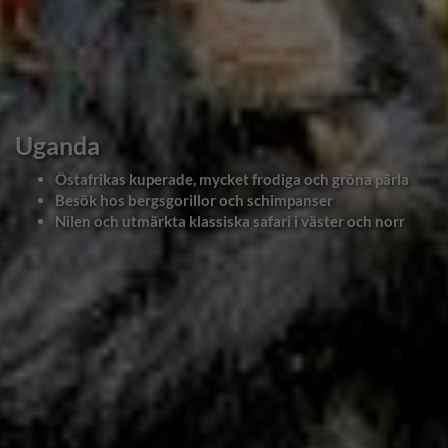
Uganda
Östafrikas kuperade, mycket frodiga och gröna pärla
Besök hos bergsgorillor och schimpanser
Nilen och utmärkta klassiska safari i väster och norr