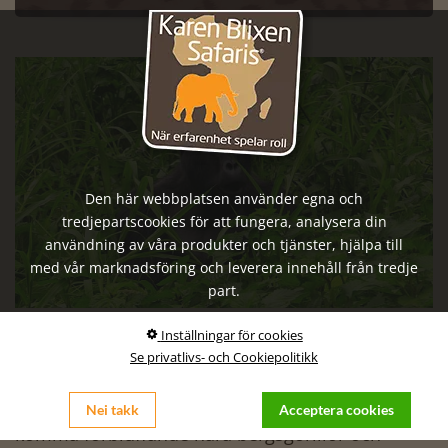
Den här webbplatsen använder egna och
tredjepartscookies för att fungera, analysera din
användning av våra produkter och tjänster, hjälpa till
med vår marknadsföring och leverera innehåll från tredje
part.
Uganda – en oslipad juvel
Inställningar för cookies
Se privatlivs- och Cookiepolitikk
Uganda är ungefär lika stort som Storbritannien
och har runt 35 miljoner invånare. Här kan du
Nei takk
Acceptera cookies
komma förbluffande nära bergsgorillor och