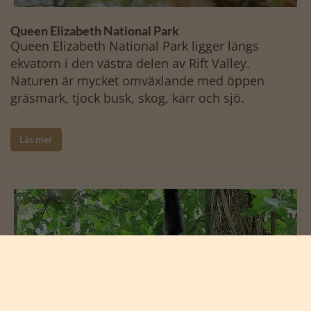
Queen Elizabeth National Park
Queen Elizabeth National Park ligger längs
ekvatorn i den västra delen av Rift Valley.
Naturen är mycket omväxlande med öppen
gräsmark, tjock busk, skog, kärr och sjö.
Läs mer