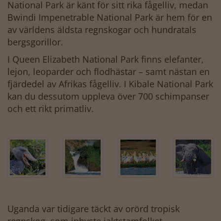
National Park är känt för sitt rika fågelliv, medan
Bwindi Impenetrable National Park är hem för en
av världens äldsta regnskogar och hundratals
bergsgorillor.
I Queen Elizabeth National Park finns elefanter,
lejon, leoparder och flodhästar – samt nästan en
fjärdedel av Afrikas fågelliv. I Kibale National Park
kan du dessutom uppleva över 700 schimpanser
och ett rikt primatliv.
Uganda var tidigare täckt av orörd tropisk
regnskog, som inhyste jaktstamfolket,