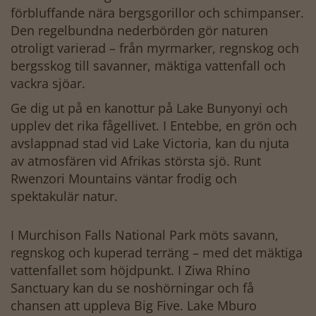
förbluffande nära bergsgorillor och schimpanser.
Den regelbundna nederbörden gör naturen
otroligt varierad – från myrmarker, regnskog och
bergsskog till savanner, mäktiga vattenfall och
vackra sjöar.
Ge dig ut på en kanottur på Lake Bunyonyi och
upplev det rika fågellivet. I Entebbe, en grön och
avslappnad stad vid Lake Victoria, kan du njuta
av atmosfären vid Afrikas största sjö. Runt
Rwenzori Mountains väntar frodig och
spektakulär natur.
I Murchison Falls National Park möts savann,
regnskog och kuperad terräng – med det mäktiga
vattenfallet som höjdpunkt. I Ziwa Rhino
Sanctuary kan du se noshörningar och få
chansen att uppleva Big Five. Lake Mburo