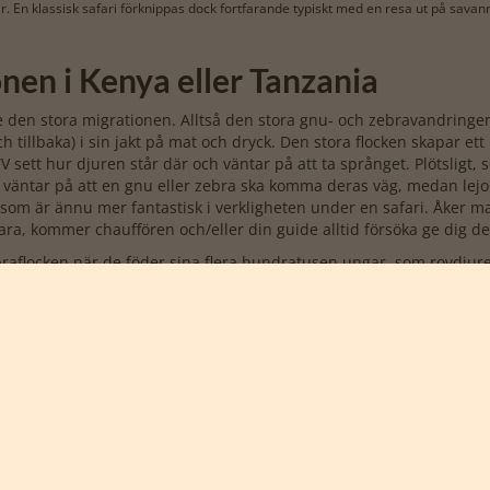
 när. En klassisk safari förknippas dock fortfarande typiskt med en resa ut på savan
nen i Kenya eller Tanzania
 den stora migrationen. Alltså den stora gnu- och zebravandringen
h tillbaka) i sin jakt på mat och dryck. Den stora flocken skapar et
 sett hur djuren står där och väntar på att ta språnget. Plötsligt, 
ch väntar på att en gnu eller zebra ska komma deras väg, medan le
om är ännu mer fantastisk i verkligheten under en safari. Åker man
Mara, kommer chauffören och/eller din guide alltid försöka ge dig d
raflocken när de föder sina flera hundratusen ungar, som rovdjuren n
ätt sak. Oavsett vilket av dessa två safarialternativ som väljs, så 
et i Masai Mara och Serengeti finns massor av djur året runt, så bå
tionen av gnuer och zebror bara är en av många stora safariupplev
ra håll
 är en gorillasafari. I bergen i
Uganda
, Rwanda och DR Kongo finn
ena att se detta praktfulla djur är i
Bwindi Impenetrable Forest nat
r population av de totalt ca. 1 000 bergsgorillorna som den glädj