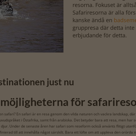
resorna. Fokuset är allts
Safariresorna är alla förs
kanske ändå en
badsemes
gruppresa där detta inte 
erbjudande för detta.
estinationen just nu
 möjligheterna för safarires
 safari? En safari är en resa genom den vilda naturen och vackra landskap, där 
vudspråket i Östafrika, samt från arabiska. Det betyder bara att resa, men har s
 djur. Under de senaste åren har safari som reseform också använts flitigt utanfö
finierad till att innehålla något särskilt. Bara ett löfte om att uppleva den orörda