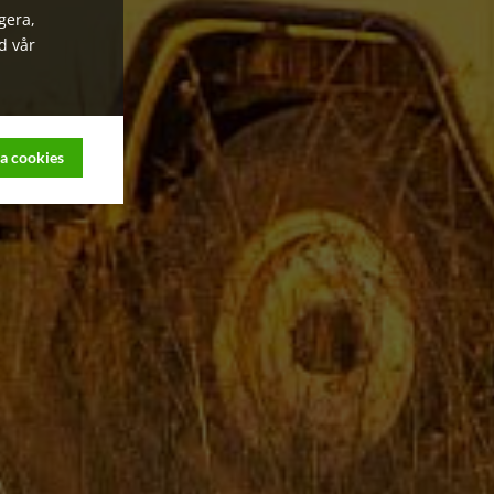
gera,
d vår
a cookies