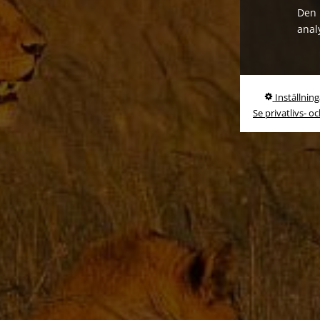
Den 
anal
Inställning
Se privatlivs- o