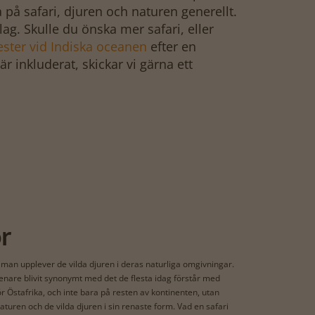
å på safari, djuren och naturen generellt.
lag. Skulle du önska mer safari, eller
ter vid Indiska oceanen
efter en
är inkluderat, skickar vi gärna ett
or
man upplever de vilda djuren i deras naturliga omgivningar.
enare blivit synonymt med det de flesta idag förstår med
r Östafrika, och inte bara på resten av kontinenten, utan
 naturen och de vilda djuren i sin renaste form. Vad en safari