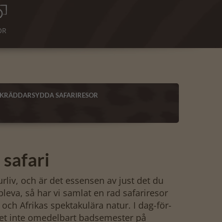
OR
SKRÄDDARSYDDA SAFARIRESOR
, safari
jurliv, och är det essensen av just det du
uppleva, så har vi samlat en rad safariresor
och Afrikas spektakulära natur. I dag-för-
et inte omedelbart badsemester på