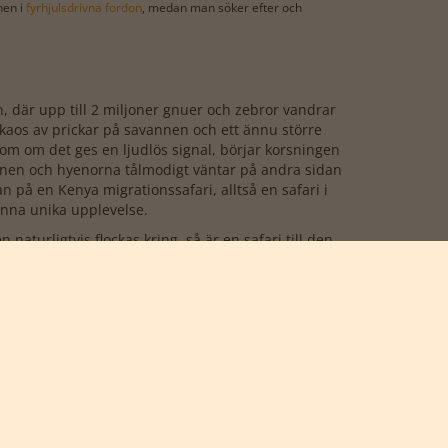
nen i
fyrhjulsdrivna fordon
, medan man söker efter och
, där upp till 2 miljoner gnuer och zebror vandrar
t kaos av prickar på savannen och ett ännu större
som om det ges en ljudlös signal, börjar korsningen
jonen och hyenorna tålmodigt väntar på andra sidan
 på en Kenya migrationssafari, alltså en safari i
enna unika upplevelse.
aturligtvis flockas kring, så är en safari till den
bjuds det på storslagna och ibland barska
da platserna kan alltid framhävas som några av
elser.
er du de fascinerande och utrotningshotade
ionalpark
. Den 331 km2 stora nationalparken finns
ande nog växande världspopulationen nu uppgår till.