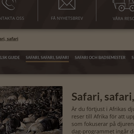
NTAKTA OSS
FÅ NYHETSBREV
VÅRA RES
ari, safari
LSK GUIDE
SAFARI, SAFARI, SAFARI
SAFARI OCH BADSEMESTER
Safari, safari
Är du förtjust i Afrikas d
reser till Afrika för att 
som fokuserar på djuren 
dag-programmet ingår d