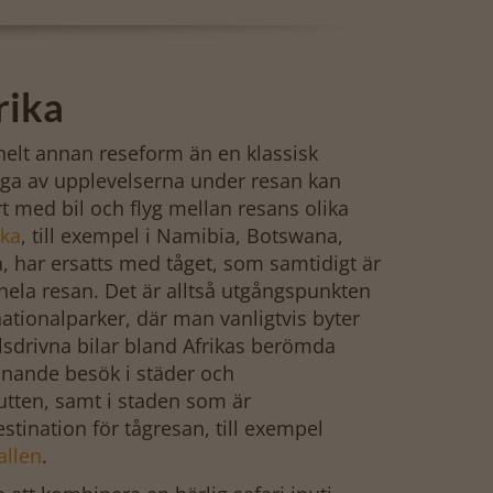
rika
 helt annan reseform än en klassisk
ga av upplevelserna under resan kan
 med bil och flyg mellan resans olika
ika
, till exempel i Namibia, Botswana,
, har ersatts med tåget, som samtidigt är
hela resan. Det är alltså utgångspunkten
 nationalparker, där man vanligtvis byter
hjulsdrivna bilar bland Afrikas berömda
nnande besök i städer och
rutten, samt i staden som är
stination för tågresan, till exempel
allen
.