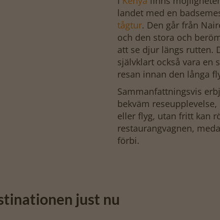
I
Kenya
finns möjligheten
landet med en badsemest
tågtur
. Den går från Nai
och den stora och ber
att se djur längs rutten. 
självklart också vara en
resan innan den långa f
Sammanfattningsvis erbju
bekväm reseupplevelse, dä
eller flyg, utan fritt kan 
restaurangvagnen, medan
förbi.
estinationen just nu