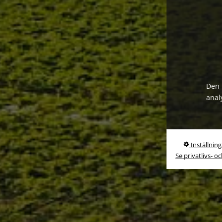
Den 
anal
Inställning
Se privatlivs- o