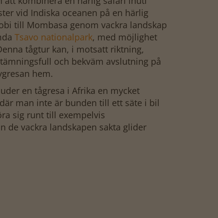
 att kombinera en härlig safari inuti
er vid Indiska oceanen på en härlig
robi till Mombasa genom vackra landskap
ömda
Tsavo nationalpark
, med möjlighet
Denna tågtur kan, i motsatt riktning,
 stämningsfull och bekväm avslutning på
lygresan hem.
der en tågresa i Afrika en mycket
r man inte är bunden till ett säte i bil
röra sig runt till exempelvis
 de vackra landskapen sakta glider