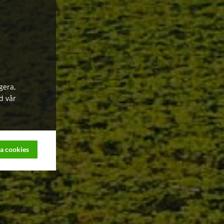
gera,
d vår
a cookies