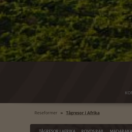
KO
Reseformer
Tågresor i Afrika
TÅGRESOR I AFRIKA
ROVOS RAIL
MADARAKA 