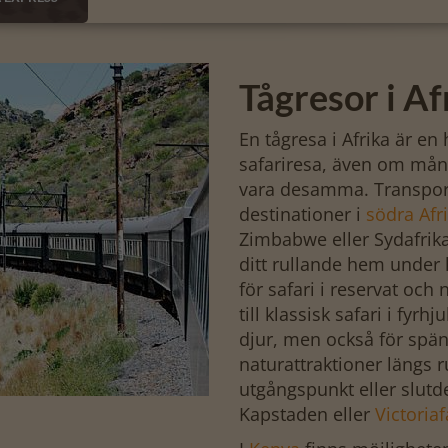
Tågresor i Af
En tågresa i Afrika är en
safariresa, även om mån
vara desamma. Transport
destinationer i
södra Afr
Zimbabwe eller Sydafrika
ditt rullande hem under 
för safari i reservat och
till klassisk safari i fyr
djur, men också för spä
naturattraktioner längs 
utgångspunkt eller slutde
Kapstaden eller
Victoriaf