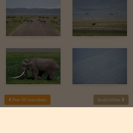
Åter till översikten
Se alla bilder

