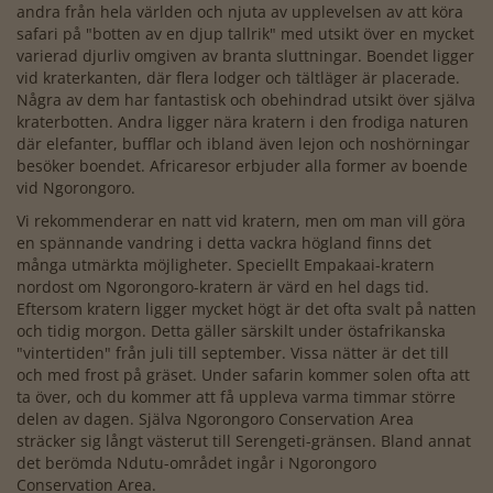
andra från hela världen och njuta av upplevelsen av att köra
safari på "botten av en djup tallrik" med utsikt över en mycket
varierad djurliv omgiven av branta sluttningar. Boendet ligger
vid kraterkanten, där flera lodger och tältläger är placerade.
Några av dem har fantastisk och obehindrad utsikt över själva
kraterbotten. Andra ligger nära kratern i den frodiga naturen
där elefanter, bufflar och ibland även lejon och noshörningar
besöker boendet. Africaresor erbjuder alla former av boende
vid Ngorongoro.
Vi rekommenderar en natt vid kratern, men om man vill göra
en spännande vandring i detta vackra högland finns det
många utmärkta möjligheter. Speciellt Empakaai-kratern
nordost om Ngorongoro-kratern är värd en hel dags tid.
Eftersom kratern ligger mycket högt är det ofta svalt på natten
och tidig morgon. Detta gäller särskilt under östafrikanska
"vintertiden" från juli till september. Vissa nätter är det till
och med frost på gräset. Under safarin kommer solen ofta att
ta över, och du kommer att få uppleva varma timmar större
delen av dagen. Själva Ngorongoro Conservation Area
sträcker sig långt västerut till Serengeti-gränsen. Bland annat
det berömda Ndutu-området ingår i Ngorongoro
Conservation Area.