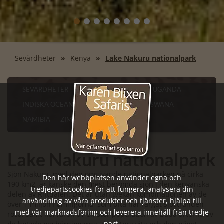
Sevärdheter
Kenya
Lake Nakuru nationalpark
SEVÄRDHETER
KENYA
TANZANIA
UGANDA
INDISKA OCEANEN
SYDAFRIKA
BOTSWANA
NAMIBIA
ZIMBABWE
Lake Nakuru nationalpark
Sjön Nakuru, med den omgivande nationalparken på cirka
Den här webbplatsen använder egna och
190 km2, är kanske den mest berömda sjön i den kenyanska
tredjepartscookies för att fungera, analysera din
delen av Riftdalen. Det är utan tvekan kombinationen av de
användning av våra produkter och tjänster, hjälpa till
över 1 miljon flamingorna, som ofta har färgat sjöstranden
med vår marknadsföring och leverera innehåll från tredje
rosa, samt närvaron av en stor population av båda arterna av
part.