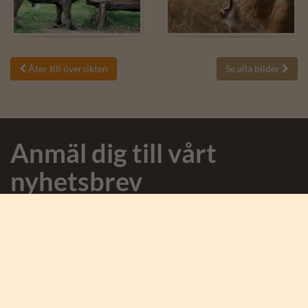
Åter till översikten
Se alla bilder


Anmäl dig till vårt
nyhetsbrev
Anmäl dig till nyhetsbrevet och få spännande nyheter från
Afrika och Karen Blixen Safaris