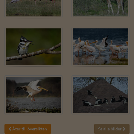
Åter till översikten
Se alla bilder

