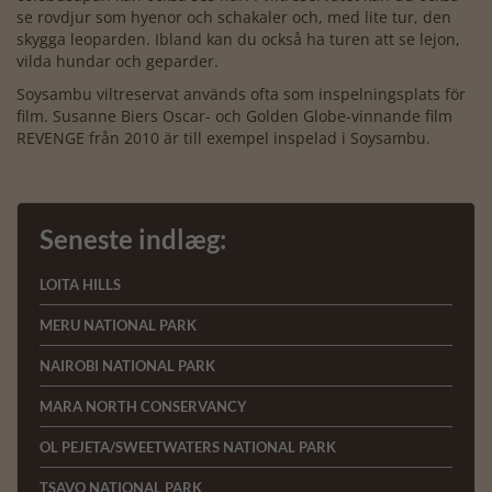
se rovdjur som hyenor och schakaler och, med lite tur, den
skygga leoparden. Ibland kan du också ha turen att se lejon,
vilda hundar och geparder.
Soysambu viltreservat används ofta som inspelningsplats för
film. Susanne Biers Oscar- och Golden Globe-vinnande film
REVENGE från 2010 är till exempel inspelad i Soysambu.
Seneste indlæg:
LOITA HILLS
MERU NATIONAL PARK
NAIROBI NATIONAL PARK
MARA NORTH CONSERVANCY
OL PEJETA/SWEETWATERS NATIONAL PARK
TSAVO NATIONAL PARK