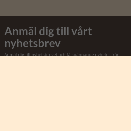
Anmäl dig till vårt
nyhetsbrev
Anmäl dig till nyhetsbrevet och få spännande nyheter från
Afrika och Karen Blixen Safaris
Jag accepterar att ta emot marknadsföringsmejl från
Safarigruppen *
Ja tack, anmäl mig
