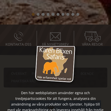
KONTAKTA OSS
FÅ NYHETSBREV
VÅRA RESOR
ÖVERSIKT
PROGRAM
SEVÄRDHETER
BOENDE
PRAKTISKA RÅD
Den här webbplatsen använder egna och
tredjepartscookies för att fungera, analysera din
användning av våra produkter och tjänster, hjälpa till
med vår marknadsföring och leverera innehåll från tredje