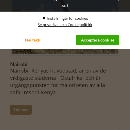
part.
Inställningar för cookies
Se privatlivs- och Cookiepolitikk
Nei takk
Acceptera cookies
Nairobi
Nairobi, Kenyas huvudstad, är en av de
viktigaste städerna i Östafrika, och är
utgångspunkten för majoriteten av alla
safariresor i Kenya.
Läs mer