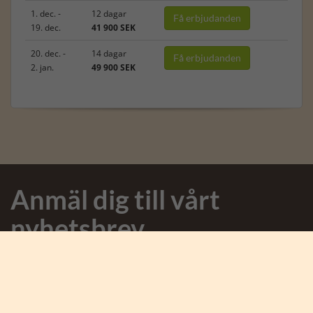
1. dec. -
12 dagar
Få erbjudanden
19. dec.
41 900 SEK
20. dec. -
14 dagar
Få erbjudanden
2. jan.
49 900 SEK
Anmäl dig till vårt
nyhetsbrev
Anmäl dig till nyhetsbrevet och få spännande nyheter från
Afrika och Karen Blixen Safaris