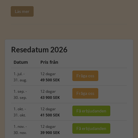
Läs mer
Resedatum 2026
Datum
Pris från
1. jul. -
12 dagar
Fråga oss
31. aug.
49 500 SEK
1. sep. -
12 dagar
Fråga oss
30. sep.
43 900 SEK
1. okt. -
12 dagar
Få erbjudanden
31. okt.
41 500 SEK
1. nov. -
12 dagar
Få erbjudanden
30. nov.
39 900 SEK