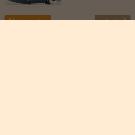
Åter till översikten
Se alla bilder


Anmäl dig till vårt
nyhetsbrev
Anmäl dig till nyhetsbrevet och få spännande nyheter från
Afrika och Karen Blixen Safaris