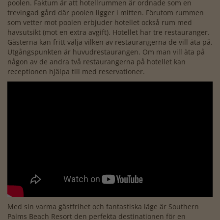
poolen. Faktum är att hotellrummen är ordnade som en
trevingad gård där poolen ligger i mitten. Förutom rummen
som vetter mot poolen erbjuder hotellet också rum med
havsutsikt (mot en extra avgift). Hotellet har tre restauranger.
Gästerna kan fritt välja vilken av restaurangerna de vill äta på.
Utgångspunkten är huvudrestaurangen. Om man vill äta på
någon av de andra två restaurangerna på hotellet kan
receptionen hjälpa till med reservationer.
Med sin varma gästfrihet och fantastiska läge är Southern
Palms Beach Resort den perfekta destinationen för en