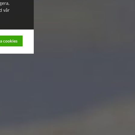
gera,
d vår
a cookies