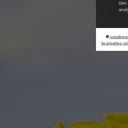
Den 
anal
Inställning
Se privatlivs- o