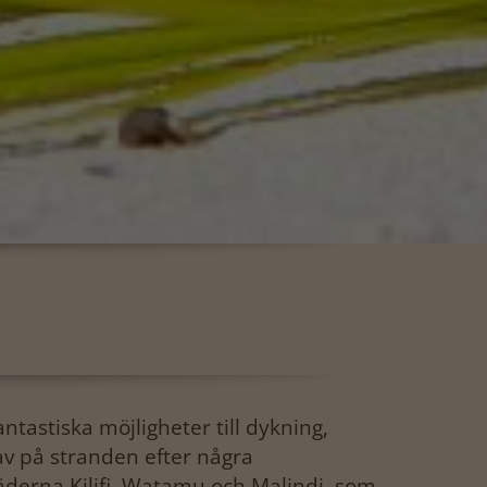
tastiska möjligheter till dykning,
av på stranden efter några
derna Kilifi, Watamu och Malindi, som