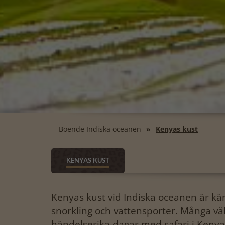
Boende Indiska oceanen
Kenyas kust
KENYAS KUST
Kenyas kust vid Indiska oceanen är kän
snorkling och vattensporter. Många väl
händelserika dagar med safari i Keny