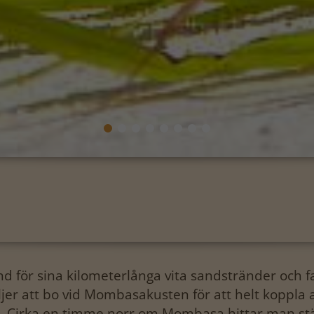
d för sina kilometerlånga vita sandstränder och fan
jer att bo vid Mombasakusten för att helt koppla 
a. Cirka en timme norr om Mombasa hittar man stä