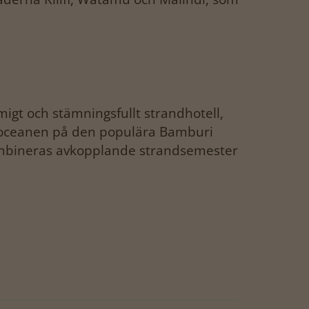
igt och stämningsfullt strandhotell,
ka oceanen på den populära Bamburi
bineras avkopplande strandsemester