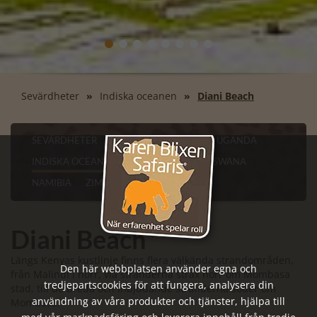
Sevärdheter
Indiska oceanen
Diani Beach
SEVÄRDHETER
KENYA
TANZANIA
UGANDA
INDISKA OCEANEN
SYDAFRIKA
BOTSWANA
NAMIBIA
ZIMBABWE
Diani Beach
Längs Kenyas kustlinje finns flera välkända strandområden,
Den här webbplatsen använder egna och
från Malindi i norr, via stränderna strax norr om Mombasa
tredjepartscookies för att fungera, analysera din
stad, till de breda och inbjudande stränderna söder om
användning av våra produkter och tjänster, hjälpa till
Mombasa.