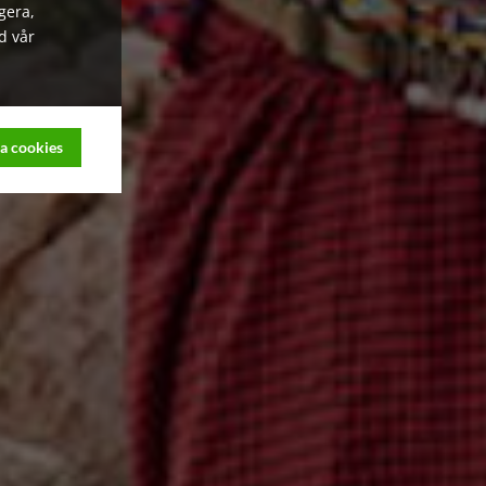
gera,
d vår
a cookies