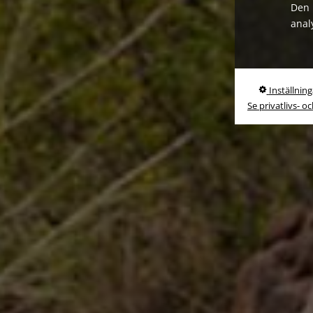
Den 
anal
Inställning
Se privatlivs- o