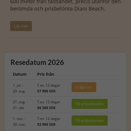
600 meter från fastlandet, precis utanför den
berömda och prisbelönta Diani Beach.
Läs mer
Resedatum 2026
Datum
Pris från
1. jul. -
T.ex. 12 dagar
Fråga oss
20. aug.
57 900 SEK
21. aug. -
T.ex. 12 dagar
Få erbjudanden
31. okt.
56 300 SEK
1. nov. -
T.ex. 12 dagar
Få erbjudanden
30. nov.
52 900 SEK