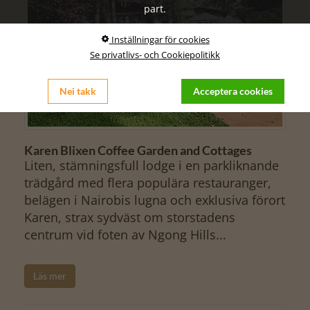
part.
Inställningar för cookies
Se privatlivs- och Cookiepolitikk
Nei takk
Acceptera cookies
Karen Blixen Coffee Garden and Cottages
Liten, stämningsfull lodge i en parkliknande
trädgård med flera populära restauranger,
belägen i Nairobis lugna och exklusiva förort
Karen, strax sydväst om storstadens
centrum vid foten av Ngong Hills...
Läs mer