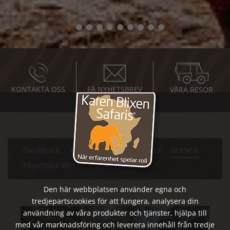
KONTAKTA OSS
FÅ NYHETSBREV
VÅRA RESOR
ÖVERBLICK
PROGRAM
SEVÄRDHETER
BOENDE
PRAKTISKA RÅD
Den här webbplatsen använder egna och
tredjepartscookies för att fungera, analysera din
användning av våra produkter och tjänster, hjälpa till
med vår marknadsföring och leverera innehåll från tredje