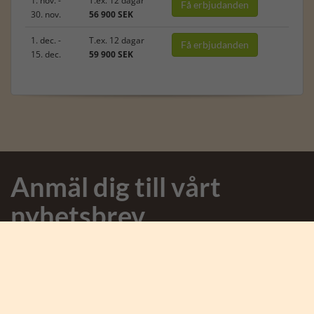
Få erbjudanden
30. nov.
56 900 SEK
1. dec. -
T.ex. 12 dagar
Få erbjudanden
15. dec.
59 900 SEK
Anmäl dig till vårt
nyhetsbrev
Anmäl dig till nyhetsbrevet och få spännande nyheter från
Afrika och Karen Blixen Safaris