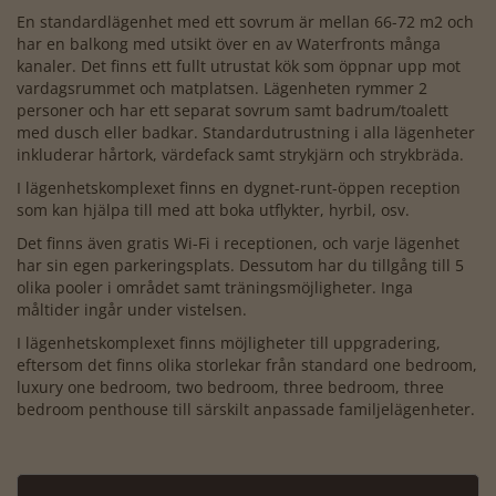
En standardlägenhet med ett sovrum är mellan 66-72 m2 och
har en balkong med utsikt över en av Waterfronts många
kanaler. Det finns ett fullt utrustat kök som öppnar upp mot
vardagsrummet och matplatsen. Lägenheten rymmer 2
personer och har ett separat sovrum samt badrum/toalett
med dusch eller badkar. Standardutrustning i alla lägenheter
inkluderar hårtork, värdefack samt strykjärn och strykbräda.
I lägenhetskomplexet finns en dygnet-runt-öppen reception
som kan hjälpa till med att boka utflykter, hyrbil, osv.
Det finns även gratis Wi-Fi i receptionen, och varje lägenhet
har sin egen parkeringsplats. Dessutom har du tillgång till 5
olika pooler i området samt träningsmöjligheter. Inga
måltider ingår under vistelsen.
I lägenhetskomplexet finns möjligheter till uppgradering,
eftersom det finns olika storlekar från standard one bedroom,
luxury one bedroom, two bedroom, three bedroom, three
bedroom penthouse till särskilt anpassade familjelägenheter.