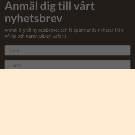
Anmäl dig till vårt
nyhetsbrev
Anmäl dig till nyhetsbrevet och få spännande nyheter från
Afrika och Karen Blixen Safaris
Jag accepterar att ta emot marknadsföringsmejl från
Safarigruppen *
Ja tack, anmäl mig
