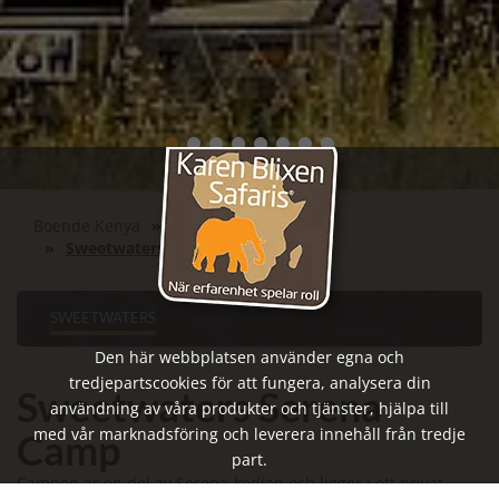
Boende Kenya
Sweetwaters
Sweetwaters Serena Camp
SWEETWATERS
Den här webbplatsen använder egna och
tredjepartscookies för att fungera, analysera din
Sweetwaters Serena
användning av våra produkter och tjänster, hjälpa till
med vår marknadsföring och leverera innehåll från tredje
Camp
part.
Campen är en del av Serena-kedjan och ligger i ett privat