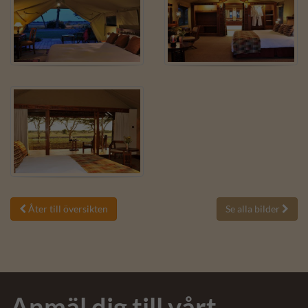
Åter till översikten
Se alla bilder


Anmäl dig till vårt