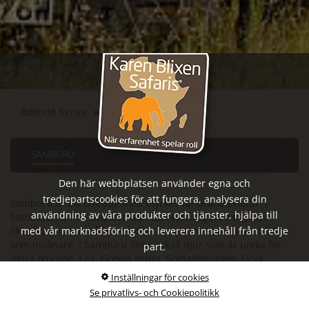
Boende Kenya
Samburu
SAMBURU
Den här webbplatsen använder egna och
tredjepartscookies för att fungera, analysera din
Samburu är ett område med mycket varierande natur. I
användning av våra produkter och tjänster, hjälpa till
Samburu kan du uppleva den tät regnskogen, berg och
med vår marknadsföring och leverera innehåll från tredje
ökenliknande områden med en spännande rad nomadfolk
som invånare. I Samburu finns också djur som är unika för
part.
detta område, t.ex. Grevys sebra, Somalistrutsen, Oryx
antilopen, giraffgazellen och nätsjiraffen.
Inställningar för cookies
Se privatlivs- och Cookiepolitikk
Samburu