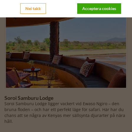
Nei takk
Acceptera cookies
Soroi Samburu Lodge
Soroi Samburu Lodge ligger vackert vid Ewaso Ngiro – den
bruna floden – och har ett perfekt läge för safari. Här har du
chans att se några av Kenyas mer sällsynta djurarter på nära
håll.