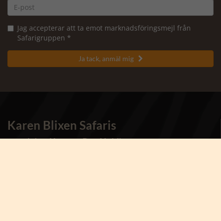
Jag accepterar att ta emot marknadsföringsmejl från
Safarigruppen *
Ja tack, anmäl mig

Karen Blixen Safaris
- en del av Karsten Ree Holding
Kontakta oss
Tel:
+45 8873 4000
Ring oss