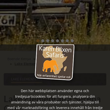
Boende Kenya
Lake Elementeita
Lake Elementaita Serena Camp
LAKE ELEMENTEITA
Den här webbplatsen använder egna och
Lake Elementaita Serena
tredjepartscookies för att fungera, analysera din
användning av våra produkter och tjänster, hjälpa till
Camp
med vår marknadsföring och leverera innehåll från tredje