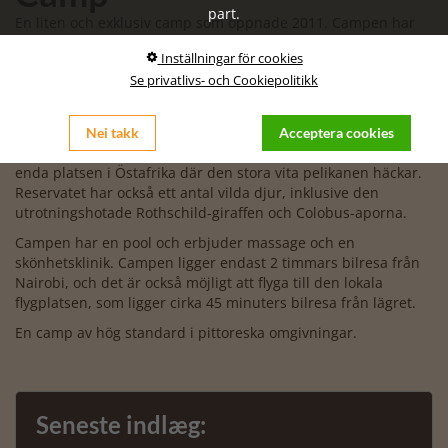
part.
En liten och exklusiv camp som öppnade 2011. Campen har
endast 24 lyxtält, som förutom alla moderna bekvämligheter
Inställningar för cookies
som hårtork, myggnät och Wi-Fi också har en egen veranda
Se privatlivs- och Cookiepolitikk
med utsikt över sjön.
Campen ligger i Soysambu-reservatet, som under många år
ägdes av Delamere-familjen. Området vid sjön är idag ett
Nei takk
Acceptera cookies
stort fågelskyddsområde med över 450 olika arter. Det är den
enda platsen i Östafrika där den stora vita pelikanen häckar.
Reservatet har också ett antal vilda djur, inklusive den
utrotningshotade Rothschild-giraffen och Colobus-aporna.
Campen har en pool och erbjuder massage och en
skönhetsklinik. Campen ligger endast 2 timmars bilresa från
Nairobi, och det är också möjligt att flyga till den lokala
flygplatsen, som ligger cirka 45 minuters bilresa från lägret.
En camp av hög standard i pittoreska omgivningar.
Seneste indlæg: