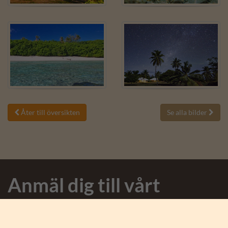
Åter till översikten
Se alla bilder


Anmäl dig till vårt
nyhetsbrev
Anmäl dig till nyhetsbrevet och få spännande nyheter från