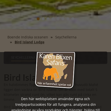
Boende Indiska oceanen
Seychellerna
Bird Island Lodge
SEYCHELLERNA
Bird Island Lodge
En halvtimmes flygresa från Seychellernas huvudö Mahé
ligger den vackra ön Bird Island. Ön är liten med totalt 5
kilometer strand runt ön, vilket kan gås runt på cirka en
Den här webbplatsen använder egna och
timme.
tredjepartscookies för att fungera, analysera din
Bird Island är privatägd och endast gäster som bor på Bird
användning av våra produkter och tjänster, hjälpa till