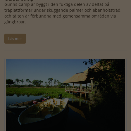
Gunns Camp är byggt i den fuktiga delen av deltat på
träplattformar under skuggande palmer och ebenholtsträd,
och tälten är förbundna med gemensamma områden via
gångbroar.
Läs mer