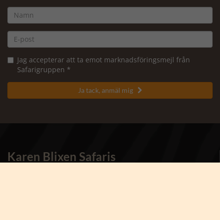
Jag accepterar att ta emot marknadsföringsmejl från
Safarigruppen *
Ja tack, anmäl mig

Karen Blixen Safaris
- en del av Karsten Ree Holding
Kontakta oss