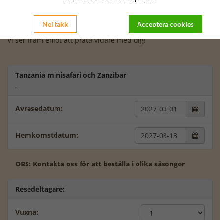
Vi kan erbjuda avresa till Afrika från de flesta flygplatser i
Sverige. Skriv gärna från vilken flygplats det passar dig bäst
Nei takk
Acceptera cookies
att resa – priset kan variera beroende på avreseort.
Vi ser fram emot att prata vidare med dig!
Tanzania minisafari och Zanzibar
,
Avresedatum:

Hemkomstdatum:

OBS: Kontakta oss för att beställa i olika säsonger
Resedeltagare:
Vuxna: