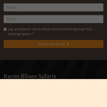
Jag accepterar att ta emot marknadsföringsmejl från
Safarigruppen *
Ja tack, anmäl mig

Karen Blixen Safaris
- en del av Karsten Ree Holding
Kontakta oss