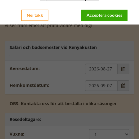
Vi kan erbjuda avresa till Afrika från de flesta flygplatser i
Sverige. Skriv gärna från vilken flygplats det passar dig bäst
Nei takk
Acceptera cookies
att resa – priset kan variera beroende på avreseort.
Vi ser fram emot att prata vidare med dig!
Safari och badsemester vid Kenyakusten
,
Avresedatum:

Hemkomstdatum:

OBS: Kontakta oss för att beställa i olika säsonger
Resedeltagare:
Vuxna: